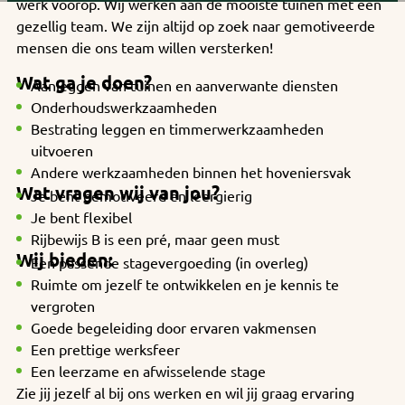
andere wordt voorkomen dat dezelfde advertentie
werk voorop. Wij werken aan de mooiste tuinen met een
voortdurend verschijnt.
gezellig team. We zijn altijd op zoek naar gemotiveerde
mensen die ons team willen versterken!
Wat ga je doen?
Aanleggen van tuinen en aanverwante diensten
Onderhoudswerkzaamheden
Bestrating leggen en timmerwerkzaamheden
uitvoeren
Andere werkzaamheden binnen het hoveniersvak
Wat vragen wij van jou?
Je bent gemotiveerd en leergierig
Je bent flexibel
Rijbewijs B is een pré, maar geen must
Wij bieden:
Een passende stagevergoeding (in overleg)
Ruimte om jezelf te ontwikkelen en je kennis te
vergroten
Goede begeleiding door ervaren vakmensen
Een prettige werksfeer
Een leerzame en afwisselende stage
Zie jij jezelf al bij ons werken en wil jij graag ervaring